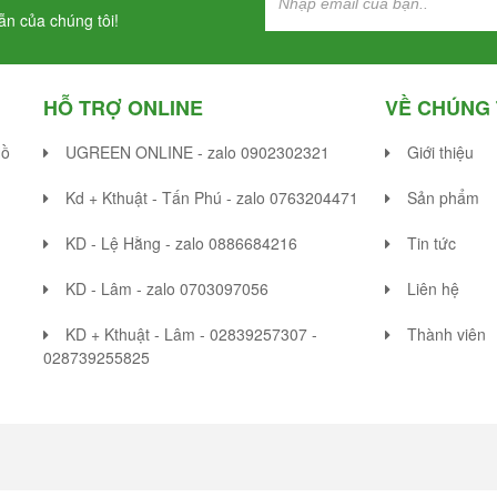
n của chúng tôi!
HỖ TRỢ ONLINE
VỀ CHÚNG 
Hồ
UGREEN ONLINE - zalo 0902302321
Giới thiệu
Kd + Kthuật - Tấn Phú - zalo 0763204471
Sản phẩm
KD - Lệ Hằng - zalo 0886684216
Tin tức
KD - Lâm - zalo 0703097056
Liên hệ
KD + Kthuật - Lâm - 02839257307 -
Thành viên
028739255825