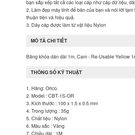
bạn sắp xếp tất cả các loại cáp như cáp dữ liệu, dâ
2. Làm đẹp máy tính để bàn của bạn và nói lời tạm 
thuận tiện và hiệu quả.
3. Dây cáp được làm từ vật liệu Nylon
MÔ TẢ CHI TIẾT
Băng khóa dán dài 1m, Cam - Re-Usable Yellow 1
THÔNG SỐ KỸ THUẬT
1. Hãng: Orico
2. Model : CBT-1S-OR
3. Kích thước : 100 x 1.5 x 0.5 mm
4. Trong lượng : 35g
5. Chất liệu : Nylon
6. Màu sắc : Vàng
7. Chiều dài : 1M