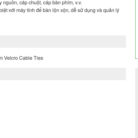
y nguồn, cáp chuột, cáp bàn phím, v.v.
biệt với máy tính để bàn lộn xộn, dễ sử dụng và quản lý
m Velcro Cable Ties