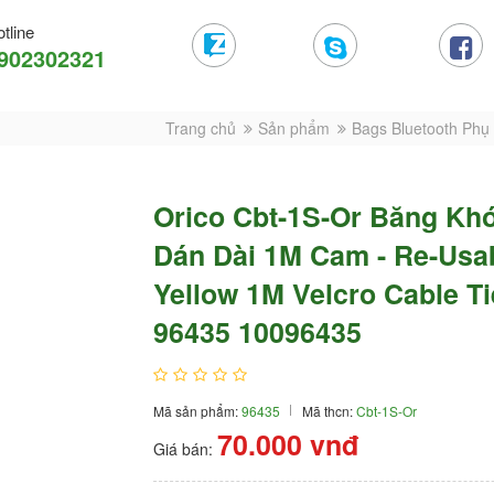
tline
902302321
Trang chủ
Sản phẩm
Bags Bluetooth Phụ 
Orico Cbt-1S-Or Băng Kh
Dán Dài 1M Cam - Re-Usa
Yellow 1M Velcro Cable Ti
96435 10096435
Mã sản phẩm:
96435
Mã thcn:
Cbt-1S-Or
70.000
vnđ
Giá bán: