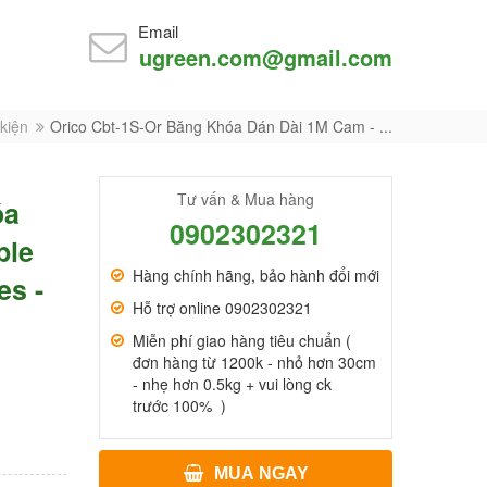
Email
ugreen.com@gmail.com
kiện
Orico Cbt-1S-Or Băng Khóa Dán Dài 1M Cam - ...
Tư vấn & Mua hàng
óa
0902302321
ble
Hàng chính hãng, bảo hành đổi mới
es -
Hỗ trợ online 0902302321
Miễn phí giao hàng tiêu chuẩn (
đơn hàng từ 1200k - nhỏ hơn 30cm
- nhẹ hơn 0.5kg + vui lòng ck
trước 100% )
MUA NGAY