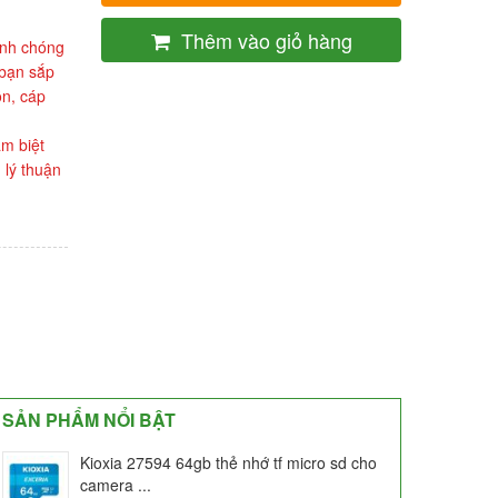
Thêm vào giỏ hàng
anh chóng
 bạn sắp
ồn, cáp
ạm biệt
 lý thuận
SẢN PHẨM NỔI BẬT
Kioxia 27594 64gb thẻ nhớ tf micro sd cho
camera ...