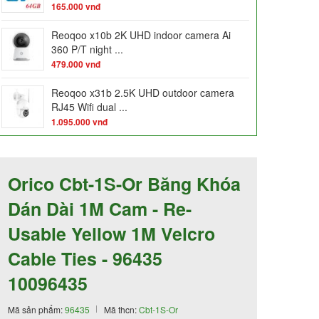
165.000
vnđ
Reoqoo x10b 2K UHD indoor camera Ai
360 P/T night ...
479.000
vnđ
Reoqoo x31b 2.5K UHD outdoor camera
RJ45 Wifi dual ...
1.095.000
vnđ
Orico Cbt-1S-Or Băng Khóa
Dán Dài 1M Cam - Re-
Usable Yellow 1M Velcro
Cable Ties - 96435
10096435
Mã sản phẩm:
96435
Mã thcn:
Cbt-1S-Or