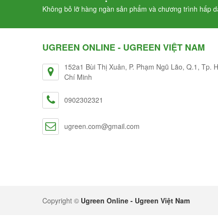
Không bỏ lỡ hàng ngàn sản phẩm và chương trình hấp dẫ
UGREEN ONLINE - UGREEN VIỆT NAM
152a1 Bùi Thị Xuân, P. Phạm Ngũ Lão, Q.1, Tp. 
Chí Minh
0902302321
ugreen.com@gmail.com
Copyright ©
Ugreen Online - Ugreen Việt Nam