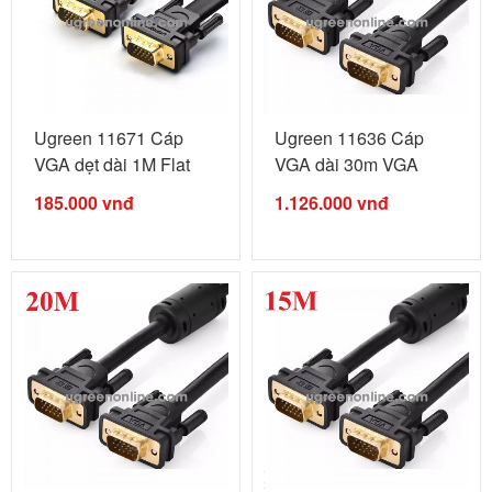
Ugreen 11671 Cáp
Ugreen 11636 Cáp
VGA dẹt dài 1M Flat
VGA dài 30m VGA
VGA Male ...
Male to Male ...
185.000
vnđ
1.126.000
vnđ