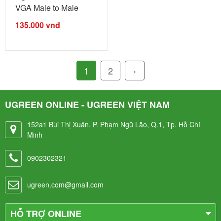
VGA Male to Male
Cable 3+6C ...
135.000
vnđ
1
2
›
UGREEN ONLINE - UGREEN VIỆT NAM
152a1 Bùi Thị Xuân, P. Phạm Ngũ Lão, Q.1, Tp. Hồ Chí
Minh
0902302321
ugreen.com@gmail.com
HỖ TRỢ ONLINE