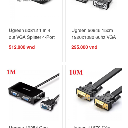
Ugreen 50812 1 in 4
Ugreen 50945 15cm
out VGA Splitter 4-Port
1920x1080 60hz VGA
CM152 ...
pc + audio ...
512.000
vnđ
295.000
vnđ
Ugreen 40254 Cáp
Ugreen 11670 Cáp