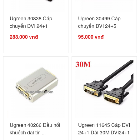
Ugreen 30838 Cáp
Ugreen 30499 Cáp
chuyển DVI 24+1
chuyển DVI 24+5
dương sang ...
dương TO ...
288.000
vnđ
95.000
vnđ
Ugreen 40266 Đầu nối
Ugreen 11645 Cáp DVI
khuếch đại tín ...
24+1 Dài 30M DVI24+1
male ...