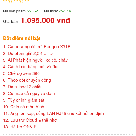
Mã sản phẩm:
29552
Mã thcn:
xt-x31b
1.095.000
vnđ
Giá bán:
Đặt điểm nổi bật
1. Camera ngoài trời Reoqoo X31B
2. Độ phân giải 2,5K UHD
3. AI Phát hiện người, xe cộ, cháy
4. Cảnh báo bằng còi, và đèn
5. Chế độ xem 360°
6. Theo dõi chuyển động
7. Đàm thoại 2 chiều
8. Có màu cả ngày và đêm
9. Tùy chỉnh giám sát
10. Chia sẻ màn hình
11. Ăng-ten kép, cổng LAN RJ45 cho kết nối ổn định
12. Lưu trữ Cloud & thẻ nhớ
13. Hỗ trợ ONVIF