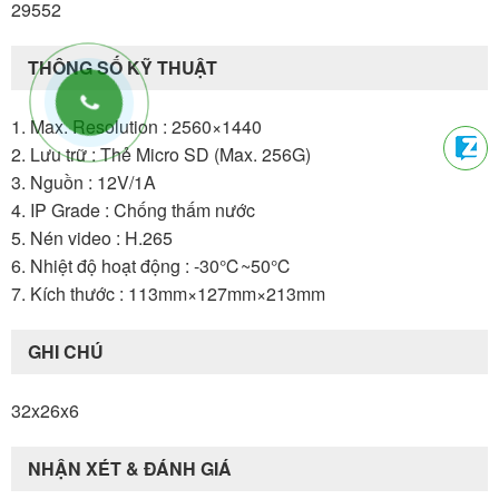
29552
THÔNG SỐ KỸ THUẬT
1. Max. Resolution : 2560×1440
2. Lưu trữ : Thẻ Micro SD (Max. 256G)
3. Nguồn : 12V/1A
4. IP Grade : Chống thấm nước
5. Nén video : H.265
6. Nhiệt độ hoạt động : -30℃~50℃
7. Kích thước : 113mm×127mm×213mm
GHI CHÚ
32x26x6
NHẬN XÉT & ĐÁNH GIÁ