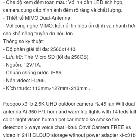
- Chế độ xem đêm toàn màu: Với 14 đèn LED tích hợp,
camera cung cấp hình ảnh đêm rõ ràng và chất lượng.
- Thiết kế MIMO Dual-Antenna:
- Với công nghệ MIMO, kết nối tín hiệu ổn định và nhanh hơn
cho khả năng truyền dữ liệu lớn.
Thông số kỹ thuật:
- Độ phân giải tối đa: 2560x1440.
- Lưu trữ: Thẻ Micro SD (tối đa 256GB).
- Nguồn: 12V/1A.
- Chuẩn chống nước: IP65.
- Nén video: H.265.
- Kích thước: 113mm×127mm×213mm .
Reoqoo x31b 2.5K UHD outdoor camera RJ45 lan Wifi dual
antenna Ai 360 P/T horn and warrning lights with 14 leds full
color night vision human pet car motobike smoke fire
detection 2 ways voice chat H265 Onvif Camera FREE 8s
video in 24H CLOUD storage without power adapter xt-x31b