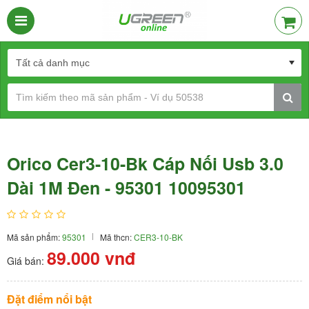
Orico Cer3-10-Bk Cáp Nối Usb 3.0
Dài 1M Đen - 95301 10095301
Mã sản phẩm:
95301
Mã thcn:
CER3-10-BK
89.000
vnđ
Giá bán:
Đặt điểm nổi bật