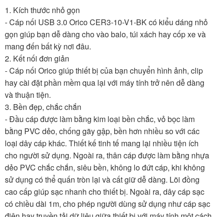
1. Kích thước nhỏ gọn
- Cáp nối USB 3.0 Orico CER3-10-V1-BK có kiểu dáng nhỏ
gọn giúp bạn dễ dàng cho vào balo, túi xách hay cốp xe và
mang đến bất kỳ nơi đâu.
2. Kết nối đơn giản
- Cáp nối Orico giúp thiết bị của bạn chuyển hình ảnh, clip
hay cài đặt phần mềm qua lại với máy tính trở nên dễ dàng
và thuận tiện.
3. Bền đẹp, chắc chắn
- Đầu cáp được làm bằng kim loại bền chắc, vỏ bọc làm
bằng PVC dẻo, chống gãy gập, bền hơn nhiều so với các
loại dây cáp khác. Thiết kế tinh tế mang lại nhiều tiện ích
cho người sử dụng. Ngoài ra, thân cáp được làm bằng nhựa
dẻo PVC chắc chắn, siêu bền, không lo đứt cáp, khi không
sử dụng có thể quấn tròn lại và cất giữ dễ dàng. Lõi đồng
cao cấp giúp sạc nhanh cho thiết bị. Ngoài ra, dây cáp sạc
có chiều dài 1m, cho phép người dùng sử dụng như cáp sạc
điện hay truyền tải dữ liệu giữa thiết bị với máy tính một cách