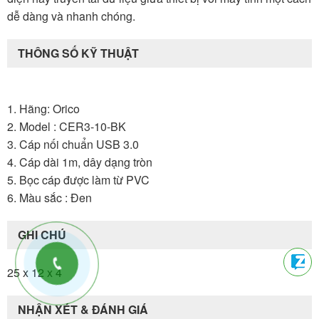
dễ dàng và nhanh chóng.
THÔNG SỐ KỸ THUẬT
1. Hãng: Orico
2. Model : CER3-10-BK
3. Cáp nối chuẩn USB 3.0
4. Cáp dài 1m, dây dạng tròn
5. Bọc cáp được làm từ PVC
6. Màu sắc : Đen
GHI CHÚ
25 x 12 x 4
NHẬN XÉT & ĐÁNH GIÁ