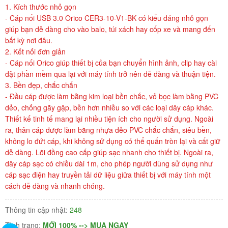
1. Kích thước nhỏ gọn
- Cáp nối USB 3.0 Orico CER3-10-V1-BK có kiểu dáng nhỏ gọn
giúp bạn dễ dàng cho vào balo, túi xách hay cốp xe và mang đến
bất kỳ nơi đâu.
2. Kết nối đơn giản
- Cáp nối Orico giúp thiết bị của bạn chuyển hình ảnh, clip hay cài
đặt phần mềm qua lại với máy tính trở nên dễ dàng và thuận tiện.
3. Bền đẹp, chắc chắn
- Đầu cáp được làm bằng kim loại bền chắc, vỏ bọc làm bằng PVC
dẻo, chống gãy gập, bền hơn nhiều so với các loại dây cáp khác.
Thiết kế tinh tế mang lại nhiều tiện ích cho người sử dụng. Ngoài
ra, thân cáp được làm bằng nhựa dẻo PVC chắc chắn, siêu bền,
không lo đứt cáp, khi không sử dụng có thể quấn tròn lại và cất giữ
dễ dàng. Lõi đồng cao cấp giúp sạc nhanh cho thiết bị. Ngoài ra,
dây cáp sạc có chiều dài 1m, cho phép người dùng sử dụng như
cáp sạc điện hay truyền tải dữ liệu giữa thiết bị với máy tính một
cách dễ dàng và nhanh chóng.
Thông tin cập nhật:
248
Tình trạng:
MỚI 100% --> MUA NGAY