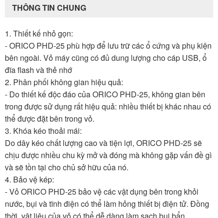
THÔNG TIN CHUNG
1. Thiết kế nhỏ gọn:
- ORICO PHD-25 phù hợp để lưu trữ các ổ cứng và phụ kiện
bên ngoài. Vỏ máy cũng có đủ dung lượng cho cáp USB, ổ
đĩa flash và thẻ nhớ
2. Phân phối không gian hiệu quả:
- Do thiết kế độc đáo của ORICO PHD-25, không gian bên
trong được sử dụng rất hiệu quả: nhiều thiết bị khác nhau có
thể được đặt bên trong vỏ.
3. Khóa kéo thoải mái:
Do dây kéo chất lượng cao và tiện lợi, ORICO PHD-25 sẽ
chịu được nhiều chu kỳ mở và đóng mà không gặp vấn đề gì
và sẽ tồn tại cho chủ sở hữu của nó.
4. Bảo vệ kép:
- Vỏ ORICO PHD-25 bảo vệ các vật dụng bên trong khỏi
nước, bụi và tĩnh điện có thể làm hỏng thiết bị điện tử. Đồng
thời, vật liệu của vỏ có thể dễ dàng làm sạch bụi bẩn.