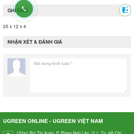
GHI CHÚ
25 x 12 x 4
NHẬN XÉT & ĐÁNH GIÁ
UGREEN ONLINE - UGREEN VIỆT NAM
152a1 Bùi Thị Xuân, P. Phạm Ngũ Lão, Q.1, Tp. Hồ Chí