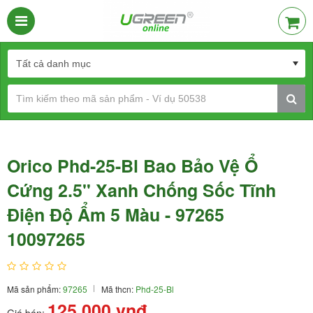
Orico Phd-25-Bl Bao Bảo Vệ Ổ
Cứng 2.5" Xanh Chống Sốc Tĩnh
Điện Độ Ẩm 5 Màu - 97265
10097265
Mã sản phẩm:
97265
Mã thcn:
Phd-25-Bl
125.000
vnđ
Giá bán: