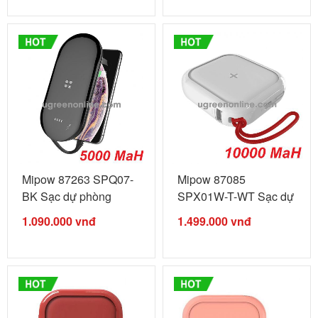
Mipow 87263 SPQ07-
Mipow 87085
BK Sạc dự phòng
SPX01W-T-WT Sạc dự
không ...
phòng không ...
1.090.000
vnđ
1.499.000
vnđ