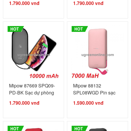
1.790.000
vnđ
1.790.000
vnđ
Mipow 87669 SPQ09-
Mipow 88132
PD-BK Sạc dự phòng
SPL08WGD Pin sạc
power ...
dự phòng Cube ...
1.790.000
vnđ
1.590.000
vnđ