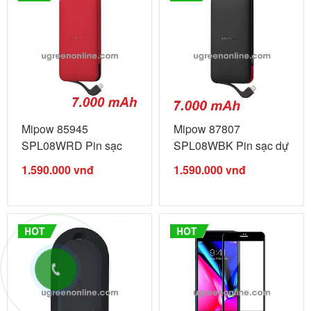
Mipow 85945
Mipow 87807
SPL08WRD Pin sạc
SPL08WBK Pin sạc dự
dự phòng Cube ...
phòng Cube ...
1.590.000
vnđ
1.590.000
vnđ