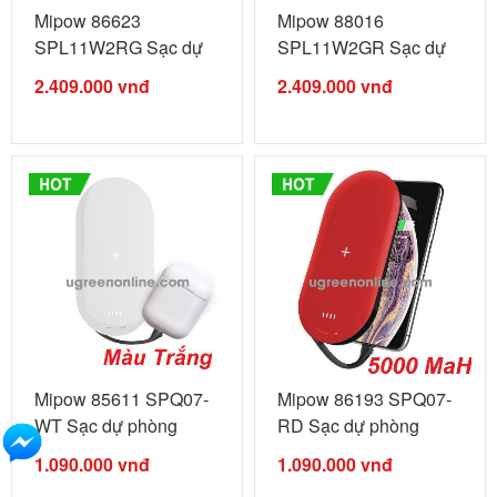
Mipow 86623
Mipow 88016
SPL11W2RG Sạc dự
SPL11W2GR Sạc dự
phòng Apple ...
phòng Apple ...
2.409.000
vnđ
2.409.000
vnđ
Mipow 85611 SPQ07-
Mipow 86193 SPQ07-
WT Sạc dự phòng
RD Sạc dự phòng
không ...
không ...
1.090.000
vnđ
1.090.000
vnđ