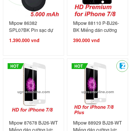
Mipow 86382
Mipow 88110 P-BJ26-
SPL07BK Pin sạc dự
BK Miếng dán cường
phòng Cube ...
lực ...
1.390.000
vnđ
390.000
vnđ
Mipow 87678 BJ26-WT
Mipow 88929 BJ28-WT
Miếng dán cường lực ...
Miếng dán cường lực ...