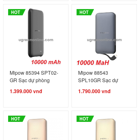
Mipow 85394 SPT02-
Mipow 88543
GR Sạc dự phòng
SPL10GR Sạc dự
Power Cube ...
phòng Power ...
1.399.000
vnđ
1.790.000
vnđ