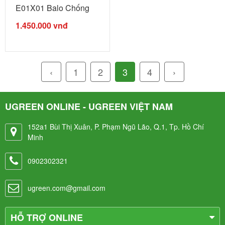
E01X01 Balo Chống
trộm ...
1.450.000
vnđ
‹
1
2
3
4
›
UGREEN ONLINE - UGREEN VIỆT NAM
152a1 Bùi Thị Xuân, P. Phạm Ngũ Lão, Q.1, Tp. Hồ Chí
Minh
0902302321
ugreen.com@gmail.com
HỖ TRỢ ONLINE