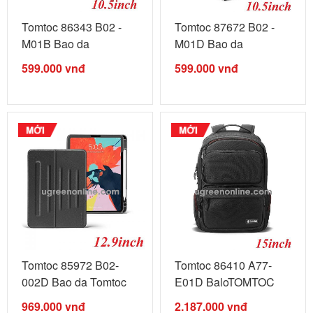
Tomtoc 86343 B02 -
Tomtoc 87672 B02 -
M01B Bao da
M01D Bao da
TOMTOC Smart cover
TOMTOC Smart cover
599.000
vnđ
599.000
vnđ
...
...
Tomtoc 85972 B02-
Tomtoc 86410 A77-
002D Bao da Tomtoc
E01D BaloTOMTOC
Magnetic ...
Large business ...
969.000
vnđ
2.187.000
vnđ