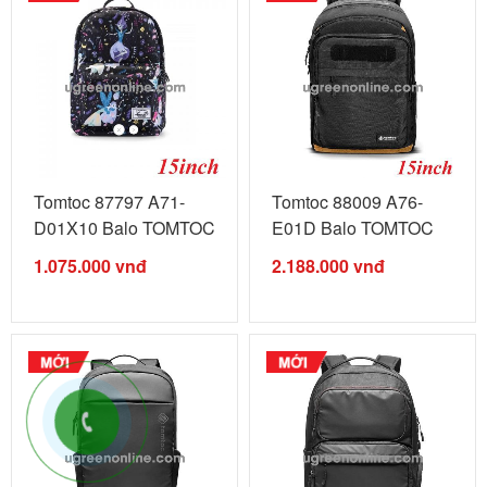
Tomtoc 87797 A71-
Tomtoc 88009 A76-
D01X10 Balo TOMTOC
E01D Balo TOMTOC
Unisex travel ...
travel for ...
1.075.000
vnđ
2.188.000
vnđ