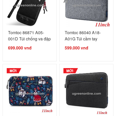
Tomtoc 86871 A05-
Tomtoc 86040 A18-
001D Túi chống va đập
A01G Túi cầm tay
...
TOMTOC Style ...
699.000
vnđ
599.000
vnđ