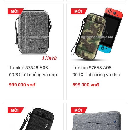
Tomtoc 87848 A06-
Tomtoc 87555 A05-
002G Túi chống va đập
001X Túi chống va đập
...
...
999.000
vnđ
699.000
vnđ