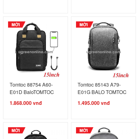
Tomtoc 88754 A60-
Tomtoc 85143 A79-
E01D BaloTOMTOC
E01G BALO TOMTOC
Daili for ...
WATERPROOF ...
1.868.000
vnđ
1.495.000
vnđ