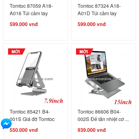
Tomtoc 87059 A18-
Tomtoc 87324 A18-
A016 Túi cầm tay
A01D Túi cầm tay
TOMTOC Style ...
TOMTOC Style ...
599.000
vnđ
599.000
vnđ
Tomtoc 85421 B4-
Tomtoc 86606 B04-
001S Giá đỡ Tomtoc
002S Đế tản nhiệt cơ ...
Alumium ...
550.000
vnđ
939.000
vnđ