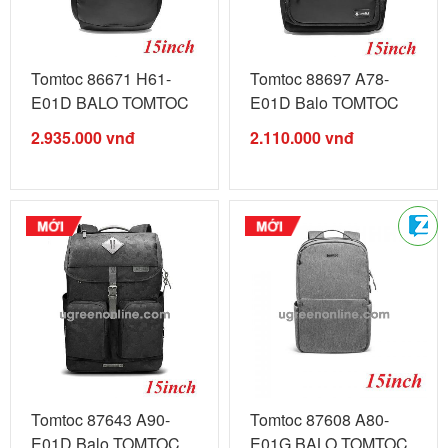
Tomtoc 86671 H61-
Tomtoc 88697 A78-
E01D BALO TOMTOC
E01D Balo TOMTOC
PREMIUM URBAN ...
Large Bussiness ...
2.935.000
vnđ
2.110.000
vnđ
Tomtoc 87643 A90-
Tomtoc 87608 A80-
E01D Balo TOMTOC
E01G BALO TOMTOC