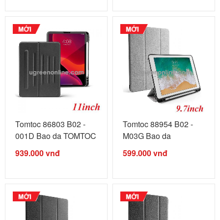
Tomtoc 86803 B02 -
Tomtoc 88954 B02 -
001D Bao da TOMTOC
M03G Bao da
từ tính ...
TOMTOC Smart cover
939.000
vnđ
599.000
vnđ
...