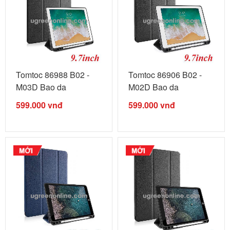
Tomtoc 86988 B02 -
Tomtoc 86906 B02 -
M03D Bao da
M02D Bao da
TOMTOC Smart cover
TOMTOC Smart cover
599.000
vnđ
599.000
vnđ
...
...