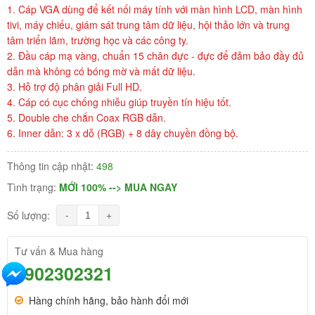
1. Cáp VGA dùng để kết nối máy tính với màn hình LCD, màn hình
tivi, máy chiếu, giám sát trung tâm dữ liệu, hội thảo lớn và trung
tâm triển lãm, trường học và các công ty.
2. Đầu cáp mạ vàng, chuẩn 15 chân đực - đực để đảm bảo đầy đủ
dẫn mà không có bóng mờ và mất dữ liệu.
3. Hỗ trợ độ phân giải Full HD.
4. Cáp có cục chống nhiễu giúp truyền tín hiệu tốt.
5. Double che chắn Coax RGB dẫn.
6. Inner dẫn: 3 x dỗ (RGB) + 8 dây chuyền đồng bộ.
Thông tin cập nhật:
498
Tình trạng:
MỚI 100% --> MUA NGAY
-
+
Số lượng:
Tư vấn & Mua hàng
0902302321
Hàng chính hãng, bảo hành đổi mới