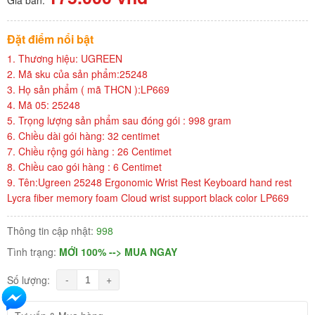
Đặt điểm nổi bật
1. Thương hiệu: UGREEN
2. Mã sku của sản phẩm:25248
3. Họ sản phẩm ( mã THCN ):LP669
4. Mã 05: 25248
5. Trọng lượng sản phẩm sau đóng gói : 998 gram
6. Chiều dài gói hàng: 32 centimet
7. Chiều rộng gói hàng : 26 Centimet
8. Chiều cao gói hàng : 6 Centimet
9. Tên:Ugreen 25248 Ergonomic Wrist Rest Keyboard hand rest
Lycra fiber memory foam Cloud wrist support black color LP669
Thông tin cập nhật:
998
Tình trạng:
MỚI 100% --> MUA NGAY
-
+
Số lượng: