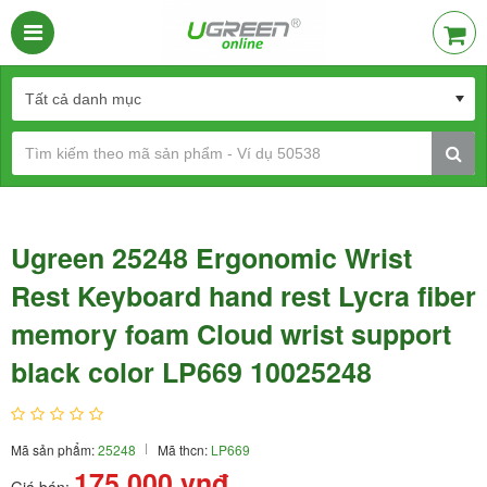
Ugreen 25248 Ergonomic Wrist
Rest Keyboard hand rest Lycra fiber
memory foam Cloud wrist support
black color LP669 10025248
Mã sản phẩm:
25248
Mã thcn:
LP669
175.000
vnđ
Giá bán: