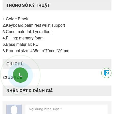
THÔNG SỐ KỸ THUẬT
1.Color: Black
2.Keyboard palm rest wrist support
3.Case material: Lycra fiber
4.Filling: memory foam
5.Base material: PU
6.Product size: 435mm*70mm*20mm
GHI CHÚ
32 x 26 x 6
NHẬN XÉT & ĐÁNH GIÁ