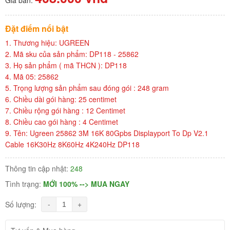
Đặt điểm nổi bật
1. Thương hiệu: UGREEN
2. Mã sku của sản phẩm: DP118 - 25862
3. Họ sản phẩm ( mã THCN ): DP118
4. Mã 05: 25862
5. Trọng lượng sản phẩm sau đóng gói : 248 gram
6. Chiều dài gói hàng: 25 centimet
7. Chiều rộng gói hàng : 12 Centimet
8. Chiều cao gói hàng : 4 Centimet
9. Tên: Ugreen 25862 3M 16K 80Gpbs Displayport To Dp V2.1
Cable 16K30Hz 8K60Hz 4K240Hz DP118
Thông tin cập nhật:
248
Tình trạng:
MỚI 100% --> MUA NGAY
-
+
Số lượng: