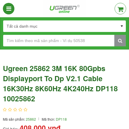
Ugreen 25862 3M 16K 80Gpbs
Displayport To Dp V2.1 Cable
16K30Hz 8K60Hz 4K240Hz DP118
10025862
Mã sản phẩm:
25862
Mã thcn:
DP118
408.000
vnđ
Giá bán: