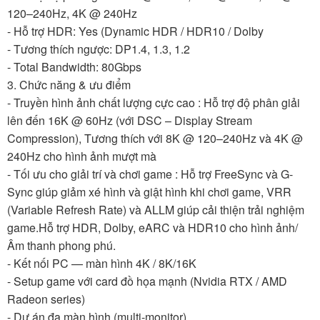
120–240Hz, 4K @ 240Hz
- Hỗ trợ HDR: Yes (Dynamic HDR / HDR10 / Dolby
- Tương thích ngược: DP1.4, 1.3, 1.2
- Total Bandwidth: 80Gbps
3. Chức năng & ưu điểm
- Truyền hình ảnh chất lượng cực cao : Hỗ trợ độ phân giải
lên đến 16K @ 60Hz (với DSC – Display Stream
Compression), Tương thích với 8K @ 120–240Hz và 4K @
240Hz cho hình ảnh mượt mà
- Tối ưu cho giải trí và chơi game : Hỗ trợ FreeSync và G-
Sync giúp giảm xé hình và giật hình khi chơi game, VRR
(Variable Refresh Rate) và ALLM giúp cải thiện trải nghiệm
game.Hỗ trợ HDR, Dolby, eARC và HDR10 cho hình ảnh/
Âm thanh phong phú.
- Kết nối PC — màn hình 4K / 8K/16K
- Setup game với card đồ họa mạnh (Nvidia RTX / AMD
Radeon series)
- Dự án đa màn hình (multi-monitor)