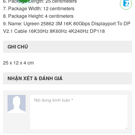
6. Package Length: 25 centimeters
7. Package Width: 12 centimeters
8. Package Height: 4 centimeters
9. Name: Ugreen 25862 3M 16K 80Gbps Displayport To DP
V2.1 Cable 16K30Hz 8K60Hz 4K240Hz DP118
GHI CHÚ
25 x 12 x 4 cm
NHẬN XÉT & ĐÁNH GIÁ