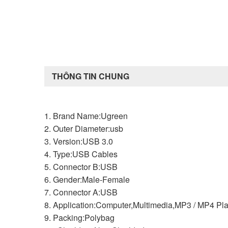
THÔNG TIN CHUNG
1. Brand Name:Ugreen
2. Outer Diameter:usb
3. Version:USB 3.0
4. Type:USB Cables
5. Connector B:USB
6. Gender:Male-Female
7. Connector A:USB
8. Application:Computer,Multimedia,MP3 / MP4 Pl
9. Packing:Polybag