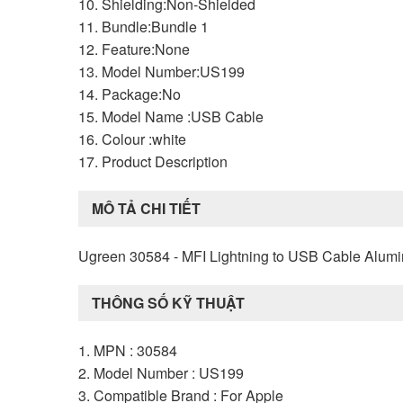
10. Shielding:Non-Shielded
11. Bundle:Bundle 1
12. Feature:None
13. Model Number:US199
14. Package:No
15. Model Name :USB Cable
16. Colour :white
17. Product Description
MÔ TẢ CHI TIẾT
Ugreen 30584 - MFI Lightning to USB Cable Alumi
THÔNG SỐ KỸ THUẬT
1. MPN : 30584
2. Model Number : US199
3. Compatible Brand : For Apple