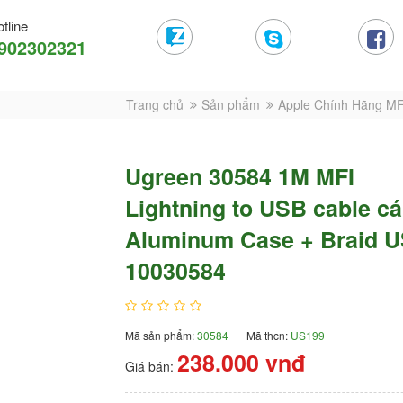
tline
902302321
Trang chủ
Sản phẩm
Apple Chính Hãng MF
Ugreen 30584 1M MFI
Lightning to USB cable c
Aluminum Case + Braid 
10030584
Mã sản phẩm:
30584
Mã thcn:
US199
238.000
vnđ
Giá bán: