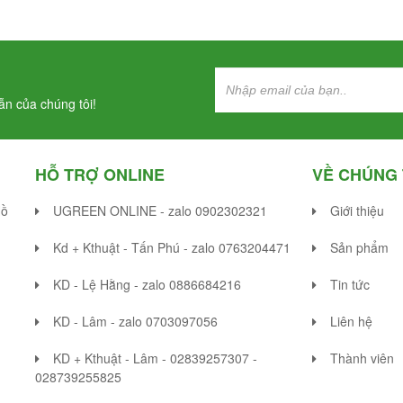
n của chúng tôi!
HỖ TRỢ ONLINE
VỀ CHÚNG 
Hồ
UGREEN ONLINE - zalo 0902302321
Giới thiệu
Kd + Kthuật - Tấn Phú - zalo 0763204471
Sản phẩm
KD - Lệ Hằng - zalo 0886684216
Tin tức
KD - Lâm - zalo 0703097056
Liên hệ
KD + Kthuật - Lâm - 02839257307 -
Thành viên
028739255825