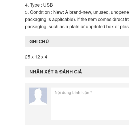
4. Type : USB
5. Condition : New: A brand-new, unused, unopene
packaging is applicable). If the item comes direct f
packaging, such as a plain or unprinted box or plas
GHI CHÚ
25 x 12 x 4
NHẬN XÉT & ĐÁNH GIÁ