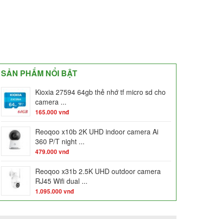
SẢN PHẨM NỔI BẬT
Kioxia 27594 64gb thẻ nhớ tf micro sd cho
camera ...
165.000
vnđ
Reoqoo x10b 2K UHD indoor camera Ai
360 P/T night ...
479.000
vnđ
Reoqoo x31b 2.5K UHD outdoor camera
RJ45 Wifi dual ...
1.095.000
vnđ