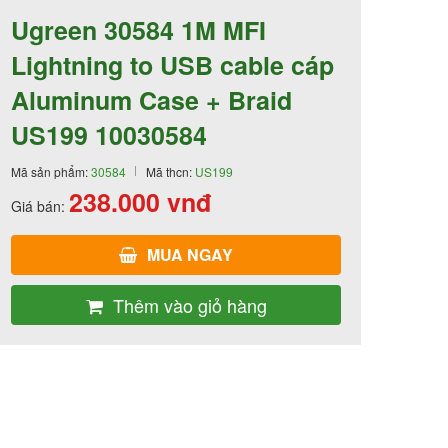
Ugreen 30584 1M MFI
Lightning to USB cable cáp
Aluminum Case + Braid
US199 10030584
Mã sản phẩm:
30584
Mã thcn:
US199
238.000
vnđ
Giá bán:
MUA NGAY
Thêm vào giỏ hàng