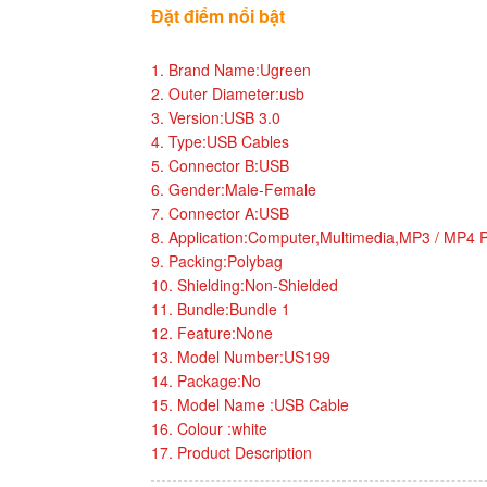
Đặt điểm nổi bật
1. Brand Name:Ugreen
2. Outer Diameter:usb
3. Version:USB 3.0
4. Type:USB Cables
5. Connector B:USB
6. Gender:Male-Female
7. Connector A:USB
8. Application:Computer,Multimedia,MP3 / MP4 P
9. Packing:Polybag
10. Shielding:Non-Shielded
11. Bundle:Bundle 1
12. Feature:None
13. Model Number:US199
14. Package:No
15. Model Name :USB Cable
16. Colour :white
17. Product Description