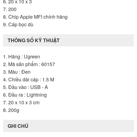
6. 20 x 10 x 3
7. 200
8. Chip Apple MFI chính hãng
9. Cáp bọc dù
THÔNG SỐ KỸ THUẬT
1. Hãng : Ugreen
2. Mã sản phẩm : 60157
3. Màu : Đen
4. Chiều dài cáp : 1.5 M
5. Đầu vào : USB - A
6. Đầu ra : Lightning
7. 20 x 10 x 3 cm
8. 200g
GHI CHÚ