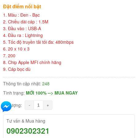
Đặt điểm nổi bật
1. Màu : Đen - Bạc
2. Chiều dài cáp : 1.5M
3. Đầu vào : USB-A
4. Đầu ra : Lightning
5. Tốc độ truyền tải tối đa: 480mbps
6. 20 x 10 x 3
7. 200
8. Chip Apple MFI chính hãng
9. Cáp bọc dù
Thông tin cập nhật:
248
Tình trạng:
MỚI 100% --> MUA NGAY
-
+
Số lượng:
Tư vấn & Mua hàng
0902302321