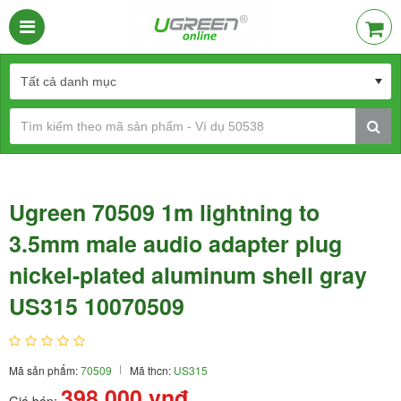
Ugreen 70509 1m lightning to
3.5mm male audio adapter plug
nickel-plated aluminum shell gray
US315 10070509
Mã sản phẩm:
70509
Mã thcn:
US315
398.000
vnđ
Giá bán: