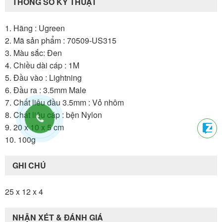
THÔNG SỐ KỸ THUẬT
1. Hãng : Ugreen
2. Mã sản phẩm : 70509-US315
3. Màu sắc: Đen
4. Chiều dài cáp : 1M
5. Đầu vào : Lightning
6. Đầu ra : 3.5mm Male
7. Chất liêu đầu 3.5mm : Vỏ nhôm
8. Chất liệu cáp : bện Nylon
9. 20 x 10 x 5 cm
10. 100g
GHI CHÚ
25 x 12 x 4
NHẬN XÉT & ĐÁNH GIÁ