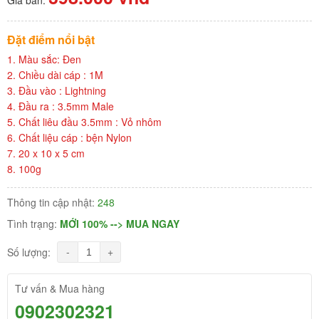
Đặt điểm nổi bật
1. Màu sắc: Đen
2. Chiều dài cáp : 1M
3. Đầu vào : Lightning
4. Đầu ra : 3.5mm Male
5. Chất liêu đầu 3.5mm : Vỏ nhôm
6. Chất liệu cáp : bện Nylon
7. 20 x 10 x 5 cm
8. 100g
Thông tin cập nhật:
248
Tình trạng:
MỚI 100% --> MUA NGAY
-
+
Số lượng:
Tư vấn & Mua hàng
0902302321