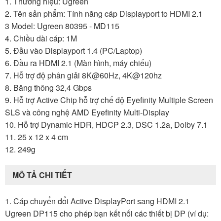
1. Thương hiệu: Ugreen
2. Tên sản phẩm: Tính năng cáp Displayport to HDMI 2.1
3 Model: Ugreen 80395 - MD115
4. Chiều dài cáp: 1M
5. Đầu vào Displayport 1.4 (PC/Laptop)
6. Đầu ra HDMI 2.1 (Màn hình, máy chiếu)
7. Hỗ trợ độ phân giải 8K@60Hz, 4K@120hz
8. Băng thông 32,4 Gbps
9. Hỗ trợ Active Chip hỗ trợ chế độ Eyefinity Multiple Screen
SLS và công nghệ AMD Eyefinity Multi-Display
10. Hỗ trợ Dynamic HDR, HDCP 2.3, DSC 1.2a, Dolby 7.1
11. 25 x 12 x 4 cm
12. 249g
MÔ TẢ CHI TIẾT
1. Cáp chuyển đổi Active DisplayPort sang HDMI 2.1
Ugreen DP115 cho phép bạn kết nối các thiết bị DP (ví dụ: