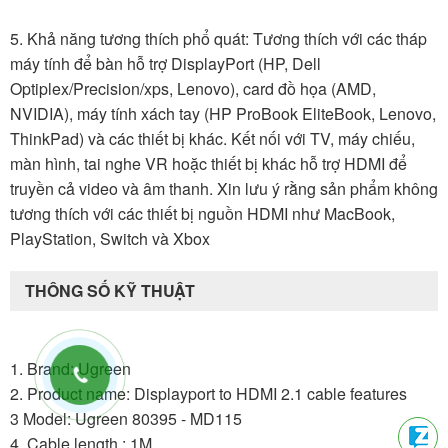
5. Khả năng tương thích phổ quát: Tương thích với các tháp
máy tính để bàn hỗ trợ DisplayPort (HP, Dell
Optiplex/Precision/xps, Lenovo), card đồ họa (AMD,
NVIDIA), máy tính xách tay (HP ProBook EliteBook, Lenovo,
ThinkPad) và các thiết bị khác. Kết nối với TV, máy chiếu,
màn hình, tai nghe VR hoặc thiết bị khác hỗ trợ HDMI để
truyền cả video và âm thanh. Xin lưu ý rằng sản phẩm không
tương thích với các thiết bị nguồn HDMI như MacBook,
PlayStation, Switch và Xbox
THÔNG SỐ KỸ THUẬT
1. Brand: Ugreen
2. Product name: Displayport to HDMI 2.1 cable features
3 Model: Ugreen 80395 - MD115
4. Cable length : 1M