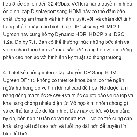
liệu ở tốc độ lên đến 32,4Gbps. Với khả năng truyền tín hiệu
ổn định, cáp Displayport sang HDMI này có thể đảm bảo
chất lượng âm thanh và hình ảnh tuyệt vời, và chấm dứt tình
trạng nhấp nháy màn hình. Cáp DP1.4 sang HDMI 2.1
Ugreen này cũng hỗ trợ Dynamic HDR, HDCP 2.3, DSC
1.2a, Dolby 7.1. Bạn có thể thưởng thức những bức ảnh và
video chân thực hơn với màu sắc tươi sáng hơn và độ tương
phản cao hơn so với hình ảnh kỹ thuật số thông thường.
4. Thiết kế chống nhiễu: Cáp chuyển DP Sang HDMI
Ugreen DP115 không có thiết kế khóa bấm, có thể ngăn
ngừa hư hỏng do vô tình khi rút card đồ họa. Nó được làm
bằng đồng mạ thiếc 28AWG và thiếc có lớp bảo vệ ba lớp và
khả năng chống nhiễu điện từ. Vỏ hợp kim nhôm chống gỉ
và có thể tăng tốc độ tản nhiệt. Dây này có lớp vỏ bện bằng
nylon, bền hơn 10 lần so với nhựa PVC. Nó có thể cung cấp
khả năng kết nối cao hơn và tuổi thọ dài hơn để truyền tín
hiệu tốt hơn