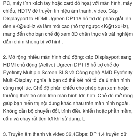
PC, máy tính xách tay hoặc card đồ họa) với màn hình, máy
chiếu, HDTV để truyền tín hiệu âm thanh, video. Cáp
Displayport to HDMI Ugreen DP115 hỗ trợ độ phân giải lên
đến 8K@60Hz và làm mới cao (hỗ trợ ngược 4K@120Hz),
mang đến cho bạn chế độ xem 3D chân thực và trải nghiệm
đắm chìm không bị vỡ hình.
2. Mở rộng nhiều màn hình chủ động: cáp Displayport sang
HDMI chủ động (Active) Ugreen DP115 hỗ trợ chế độ
Eyefinity Multiple Screen SLS và Công nghệ AMD Eyefinity
Multi-Display, nghĩa là bạn có thể kết nối tối đa 6 màn hình
cùng một lúc. Chế độ phản chiếu cho phép bạn xem hoặc
thưởng thức trò chơi trên màn hình lớn hơn. Chế độ mở rộng
giúp bạn hiển thị nội dung khác nhau trên màn hình ngoài.
Không cần bộ chuyển đổi, trình điều khiển hoặc phần mềm,
cắm và chạy rất tiện lợi khi sử dụng. L
3. Truyền âm thanh và video 32,4Gbps: DP 1.4 truyền dữ