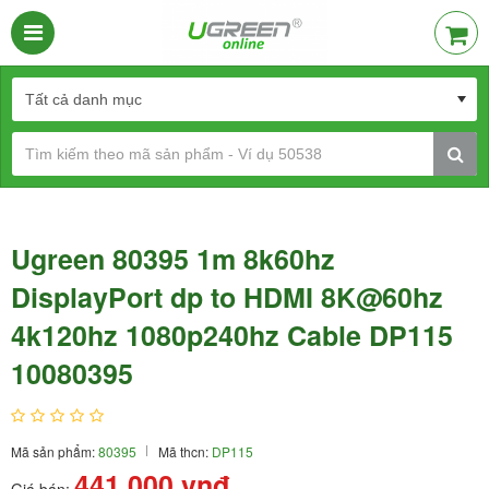
Ugreen 80395 1m 8k60hz
DisplayPort dp to HDMI 8K@60hz
4k120hz 1080p240hz Cable DP115
10080395
Mã sản phẩm:
80395
Mã thcn:
DP115
441.000
vnđ
Giá bán: