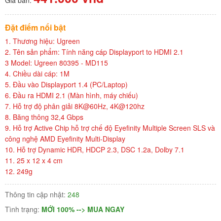
Đặt điểm nổi bật
1. Thương hiệu: Ugreen
2. Tên sản phẩm: Tính năng cáp Displayport to HDMI 2.1
3 Model: Ugreen 80395 - MD115
4. Chiều dài cáp: 1M
5. Đầu vào Displayport 1.4 (PC/Laptop)
6. Đầu ra HDMI 2.1 (Màn hình, máy chiếu)
7. Hỗ trợ độ phân giải 8K@60Hz, 4K@120hz
8. Băng thông 32,4 Gbps
9. Hỗ trợ Active Chip hỗ trợ chế độ Eyefinity Multiple Screen SLS và
công nghệ AMD Eyefinity Multi-Display
10. Hỗ trợ Dynamic HDR, HDCP 2.3, DSC 1.2a, Dolby 7.1
11. 25 x 12 x 4 cm
12. 249g
Thông tin cập nhật:
248
Tình trạng:
MỚI 100% --> MUA NGAY