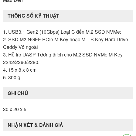
THÔNG SỐ KỸ THUẬT
1. USB3.1 Gen2 (10Gbps) Loại C đến M.2 SSD NVMe:
2. SSD M2 NGFF PCIe M-Key hoặc M + B Key Hard Drive
Caddy Vỏ ngoài
3. Hỗ trợ UASP Tương thích cho M.2 SSD NVMe M-Key
2242/2260/2280.
4. 15 x 8 x 3 cm
5. 300 g
GHI CHÚ
30 x 20 x 5
NHẬN XÉT & ĐÁNH GIÁ