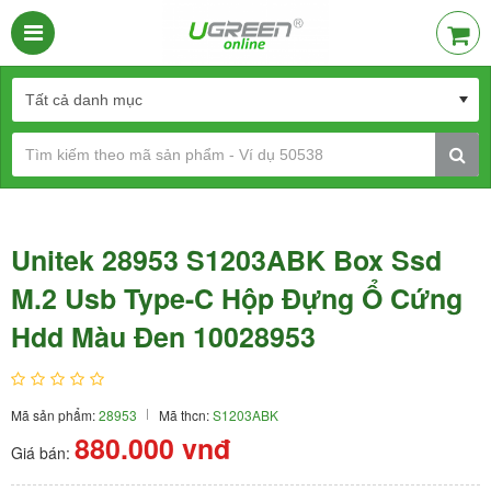
Unitek 28953 S1203ABK Box Ssd
M.2 Usb Type-C Hộp Đựng Ổ Cứng
Hdd Màu Đen 10028953
Mã sản phẩm:
28953
Mã thcn:
S1203ABK
880.000
vnđ
Giá bán: