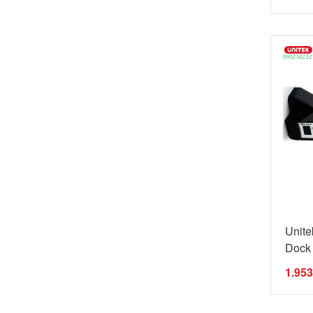
Unit
Dock
...
1.95