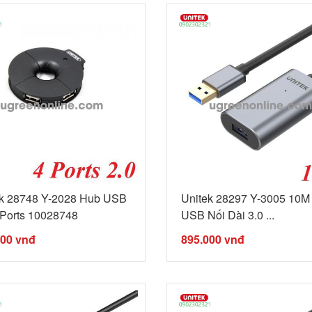
ek 28748 Y-2028 Hub USB
Unitek 28297 Y-3005 10M
 Ports 10028748
USB Nối Dài 3.0 ...
000
vnđ
895.000
vnđ