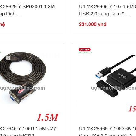
ek 28629 Y-SP02001 1.8M
Unitek 26906 Y-107 1.5M
p trình ...
USB 2.0 sang Com 9 ...
hệ
231.000
vnđ
ek 27645 Y-105D 1.5M Cáp
Unitek 28969 Y-1093BK 
.0 sang RS232 ...
Cáp USB 3.0 sang SATA ..