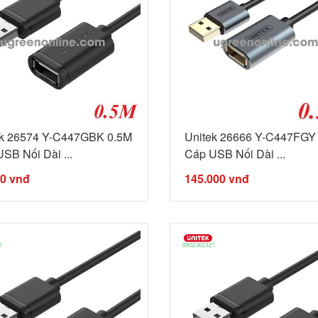
ek 26574 Y-C447GBK 0.5M
Unitek 26666 Y-C447FGY
SB Nối Dài ...
Cáp USB Nối Dài ...
00
vnđ
145.000
vnđ