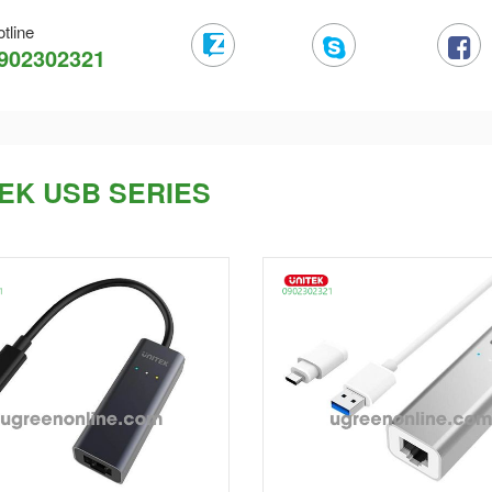
tline
902302321
EK USB SERIES