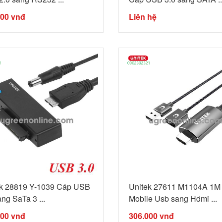
000
vnđ
Liên hệ
ek 28819 Y-1039 Cáp USB
Unitek 27611 M1104A 1M
ang SaTa 3 ...
Mobile Usb sang Hdmi ...
000
vnđ
306.000
vnđ