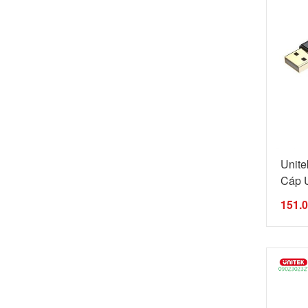
Unit
Cáp U
151.