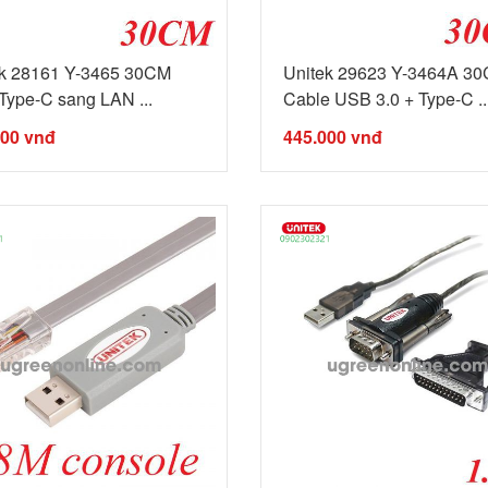
ek 28161 Y-3465 30CM
Unitek 29623 Y-3464A 3
ype-C sang LAN ...
Cable USB 3.0 + Type-C ..
000
vnđ
445.000
vnđ