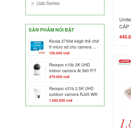
Usb Series
Unit
CÁP T
SẢN PHẨM NỔI BẬT
445.
Kioxia 27594 64gb thẻ nhớ
tf micro sd cho camera ...
165.000
vnđ
Reoqoo x10b 2K UHD
indoor camera Ai 360 P/T
night ...
479.000
vnđ
Reoqoo x31b 2.5K UHD
outdoor camera RJ45 Wifi
dual ...
1.095.000
vnđ