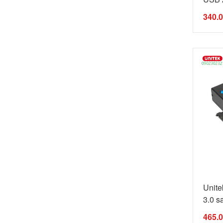
340.
Unit
3.0 s
465.