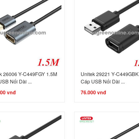
ek 26006 Y-C449FGY 1.5M
Unitek 29221 Y-C449GBK
SB Nối Dài ...
Cáp USB Nối Dài ...
000
vnđ
76.000
vnđ