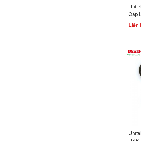
Unit
Cáp lậ
Liên 
Unit
USB 2