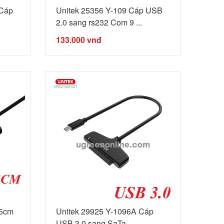
 Cáp
Unitek 25356 Y-109 Cáp USB
2.0 sang rs232 Com 9 ...
133.000
vnđ
15cm
Unitek 29925 Y-1096A Cáp
.
USB 3.0 sang SaTa ...