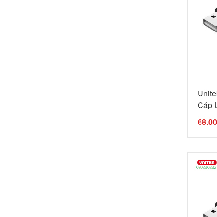
Unit
Cáp U
68.0