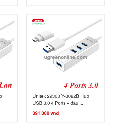
b
Unitek 29303 Y-3082B Hub
USB 3.0 4 Ports + đầu ...
391.000
vnđ